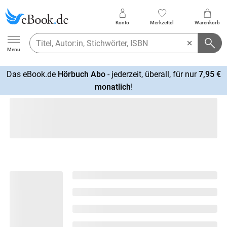
Konto
Merkzettel
Warenkorb
Ebook.de
Menu
Das eBook.de
Hörbuch Abo
- jederzeit, überall, für nur
7,95 €
mehr
monatlich
!
erfahren