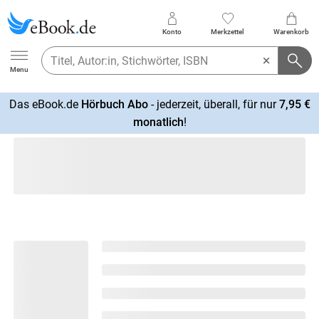
Konto
Merkzettel
Warenkorb
Ebook.de
Menu
Das eBook.de
Hörbuch Abo
- jederzeit, überall, für nur
7,95 €
mehr
monatlich
!
erfahren