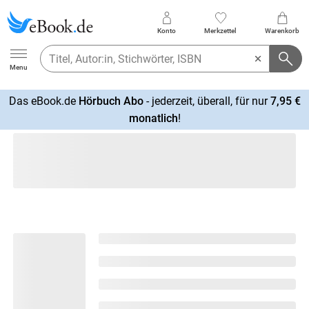
Konto
Merkzettel
Warenkorb
Ebook.de
Menu
Das eBook.de
Hörbuch Abo
- jederzeit, überall, für nur
7,95 €
mehr
monatlich
!
erfahren