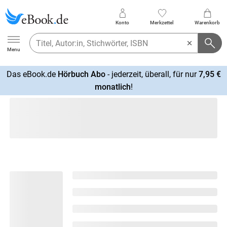
Konto
Merkzettel
Warenkorb
Ebook.de
Menu
Das eBook.de
Hörbuch Abo
- jederzeit, überall, für nur
7,95 €
mehr
monatlich
!
erfahren