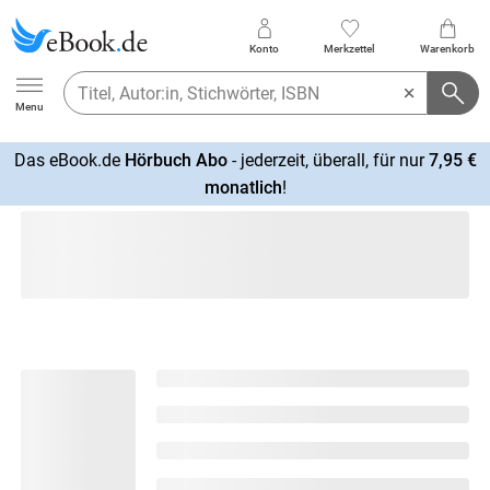
Konto
Merkzettel
Warenkorb
Ebook.de
Menu
Das eBook.de
Hörbuch Abo
- jederzeit, überall, für nur
7,95 €
mehr
monatlich
!
erfahren