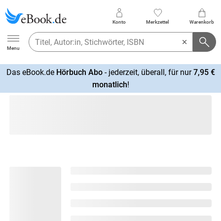
Konto
Merkzettel
Warenkorb
Ebook.de
Menu
Das eBook.de
Hörbuch Abo
- jederzeit, überall, für nur
7,95 €
mehr
monatlich
!
erfahren