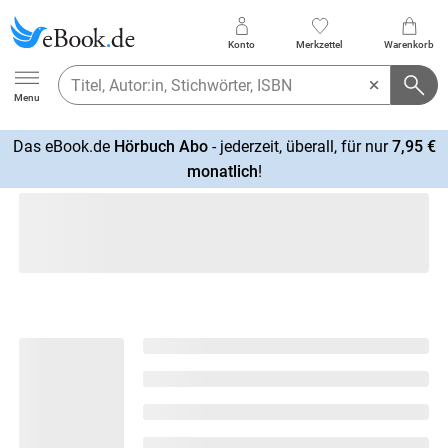
Konto
Merkzettel
Warenkorb
Ebook.de
Menu
Das eBook.de
Hörbuch Abo
- jederzeit, überall, für nur
7,95 €
mehr
monatlich
!
erfahren