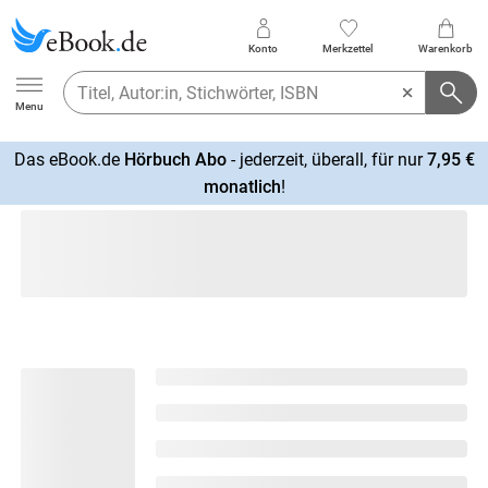
Konto
Merkzettel
Warenkorb
Ebook.de
Menu
Das eBook.de
Hörbuch Abo
- jederzeit, überall, für nur
7,95 €
mehr
monatlich
!
erfahren