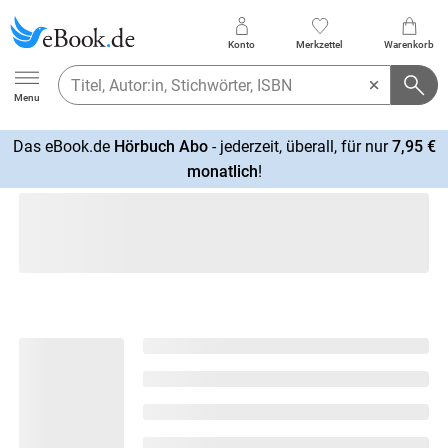
Konto
Merkzettel
Warenkorb
Ebook.de
Menu
Das eBook.de
Hörbuch Abo
- jederzeit, überall, für nur
7,95 €
mehr
monatlich
!
erfahren