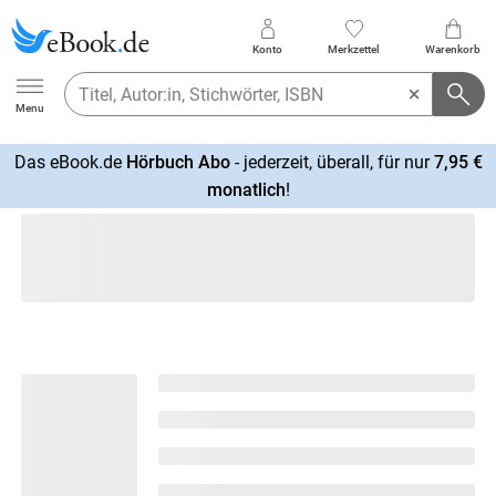
Konto
Merkzettel
Warenkorb
Ebook.de
Menu
Das eBook.de
Hörbuch Abo
- jederzeit, überall, für nur
7,95 €
mehr
monatlich
!
erfahren