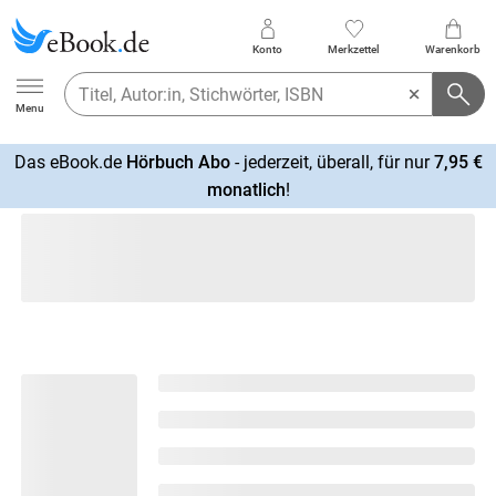
Konto
Merkzettel
Warenkorb
Ebook.de
Menu
Das eBook.de
Hörbuch Abo
- jederzeit, überall, für nur
7,95 €
mehr
monatlich
!
erfahren