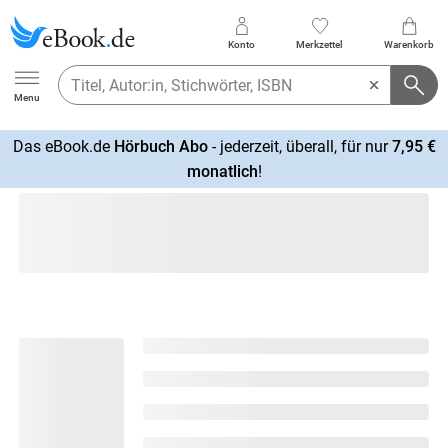
Konto
Merkzettel
Warenkorb
Ebook.de
Menu
Das eBook.de
Hörbuch Abo
- jederzeit, überall, für nur
7,95 €
mehr
monatlich
!
erfahren