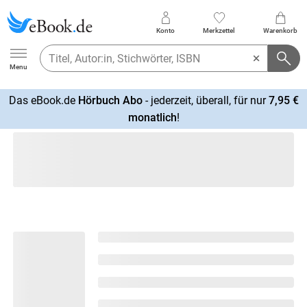
Konto
Merkzettel
Warenkorb
Ebook.de
Menu
Das eBook.de
Hörbuch Abo
- jederzeit, überall, für nur
7,95 €
mehr
monatlich
!
erfahren