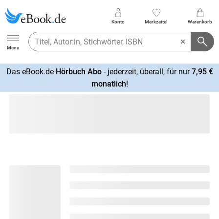
Konto
Merkzettel
Warenkorb
Ebook.de
Menu
Das eBook.de
Hörbuch Abo
- jederzeit, überall, für nur
7,95 €
mehr
monatlich
!
erfahren