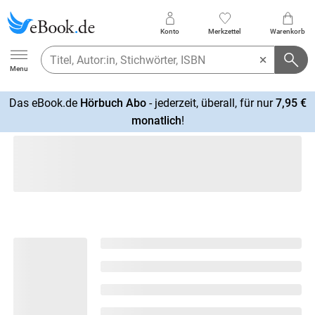
Konto
Merkzettel
Warenkorb
Ebook.de
Menu
Das eBook.de
Hörbuch Abo
- jederzeit, überall, für nur
7,95 €
mehr
monatlich
!
erfahren