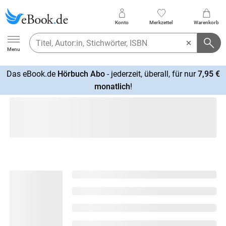
Konto
Merkzettel
Warenkorb
Ebook.de
Menu
Das eBook.de
Hörbuch Abo
- jederzeit, überall, für nur
7,95 €
mehr
monatlich
!
erfahren