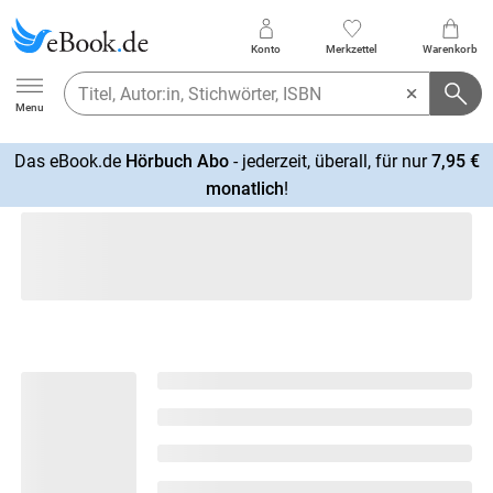
Konto
Merkzettel
Warenkorb
Ebook.de
Menu
Das eBook.de
Hörbuch Abo
- jederzeit, überall, für nur
7,95 €
mehr
monatlich
!
erfahren