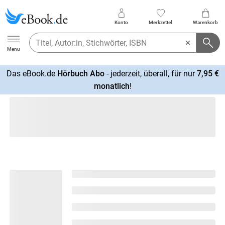
Konto
Merkzettel
Warenkorb
Ebook.de
Menu
Das eBook.de
Hörbuch Abo
- jederzeit, überall, für nur
7,95 €
mehr
monatlich
!
erfahren