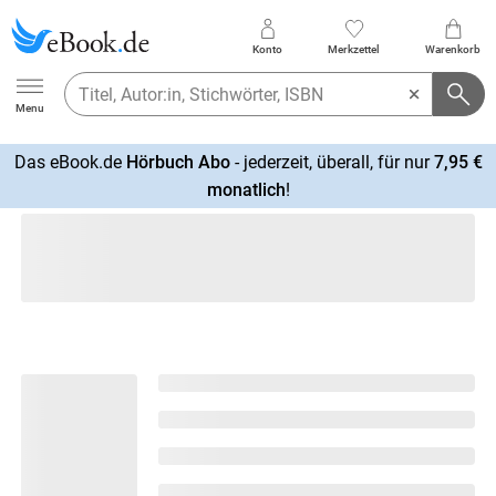
Konto
Merkzettel
Warenkorb
Ebook.de
Menu
Das eBook.de
Hörbuch Abo
- jederzeit, überall, für nur
7,95 €
mehr
monatlich
!
erfahren