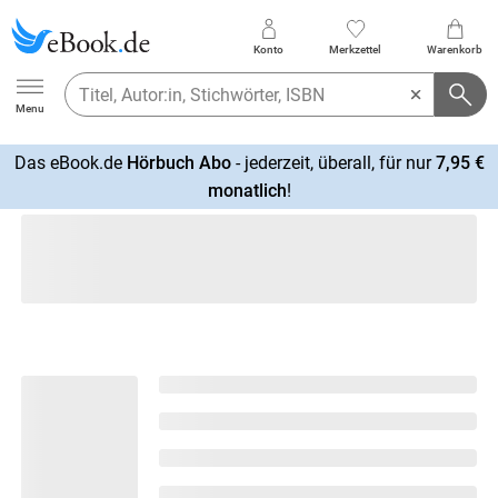
Konto
Merkzettel
Warenkorb
Ebook.de
Menu
Das eBook.de
Hörbuch Abo
- jederzeit, überall, für nur
7,95 €
mehr
monatlich
!
erfahren