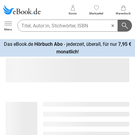
Konto
Merkzettel
Warenkorb
Ebook.de
Menu
Das eBook.de
Hörbuch Abo
- jederzeit, überall, für nur
7,95 €
mehr
monatlich
!
erfahren