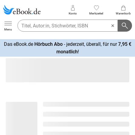
Konto
Merkzettel
Warenkorb
Ebook.de
Menu
Das eBook.de
Hörbuch Abo
- jederzeit, überall, für nur
7,95 €
mehr
monatlich
!
erfahren