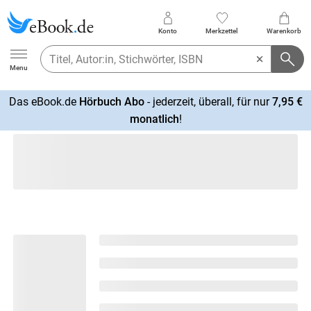
Konto
Merkzettel
Warenkorb
Ebook.de
Menu
Das eBook.de
Hörbuch Abo
- jederzeit, überall, für nur
7,95 €
mehr
monatlich
!
erfahren