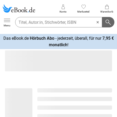
Konto
Merkzettel
Warenkorb
Ebook.de
Menu
Das eBook.de
Hörbuch Abo
- jederzeit, überall, für nur
7,95 €
mehr
monatlich
!
erfahren