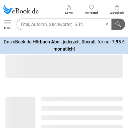
Konto
Merkzettel
Warenkorb
Ebook.de
Menu
Das eBook.de
Hörbuch Abo
- jederzeit, überall, für nur
7,95 €
mehr
monatlich
!
erfahren