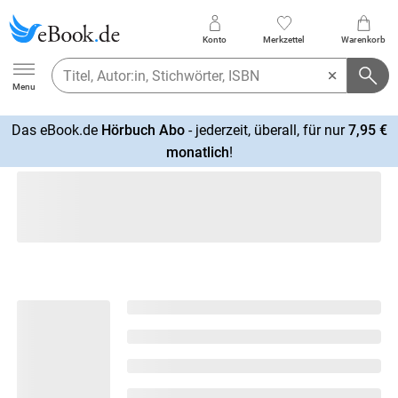
Konto
Merkzettel
Warenkorb
Ebook.de
Menu
Das eBook.de
Hörbuch Abo
- jederzeit, überall, für nur
7,95 €
mehr
monatlich
!
erfahren