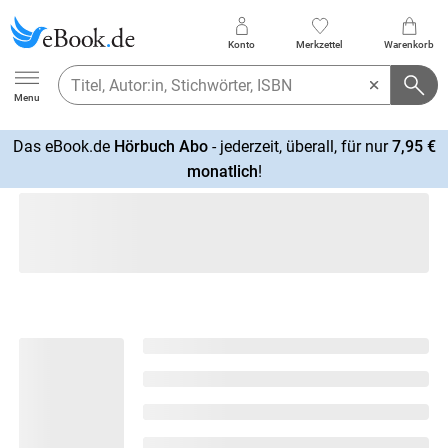
Konto
Merkzettel
Warenkorb
Ebook.de
Menu
Das eBook.de
Hörbuch Abo
- jederzeit, überall, für nur
7,95 €
mehr
monatlich
!
erfahren