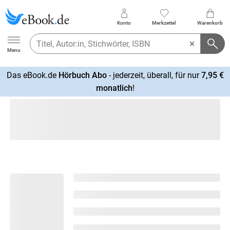
Konto
Merkzettel
Warenkorb
Ebook.de
Menu
Das eBook.de
Hörbuch Abo
- jederzeit, überall, für nur
7,95 €
mehr
monatlich
!
erfahren