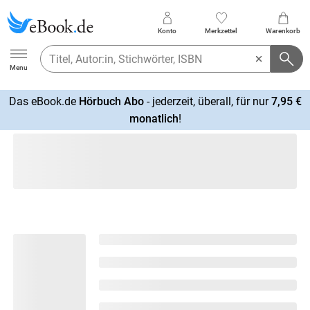
Konto
Merkzettel
Warenkorb
Ebook.de
Menu
Das eBook.de
Hörbuch Abo
- jederzeit, überall, für nur
7,95 €
mehr
monatlich
!
erfahren