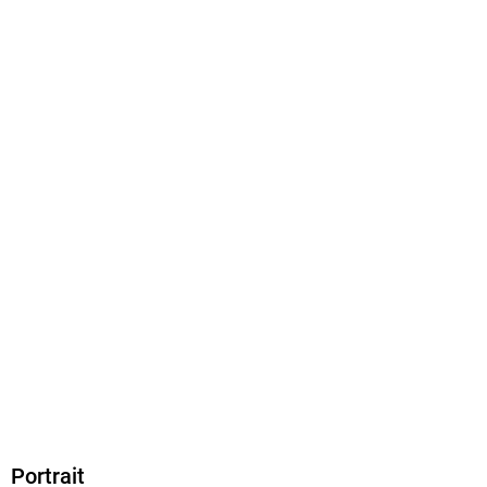
EPUB
ISBN
9783738018264
Portrait