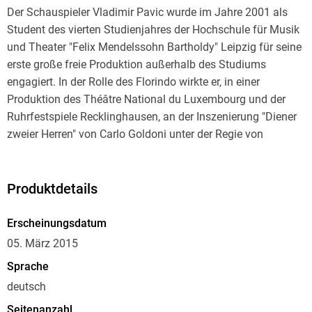
Der Schauspieler Vladimir Pavic wurde im Jahre 2001 als
Student des vierten Studienjahres der Hochschule für Musik
und Theater "Felix Mendelssohn Bartholdy" Leipzig für seine
erste große freie Produktion außerhalb des Studiums
engagiert. In der Rolle des Florindo wirkte er, in einer
Produktion des Théâtre National du Luxembourg und der
Ruhrfestspiele Recklinghausen, an der Inszenierung "Diener
zweier Herren" von Carlo Goldoni unter der Regie von
Hansgünther Heyme mit.
Seine Erfahrungen aus der Probenzeit und den folgenden
Produktdetails
Gastspielen hat er in seiner Diplomarbeit niedergeschrieben.
Tagebuchartig und aus einem sehr persönlichen Blickwinkel
Erscheinungsdatum
verfasst der Autor einen Erlebnis- und Genese-Bericht, der vor
05. März 2015
allem für werdende und "suchende" Schauspieler von
Sprache
Interesse sein dürfte.
deutsch
Seitenanzahl