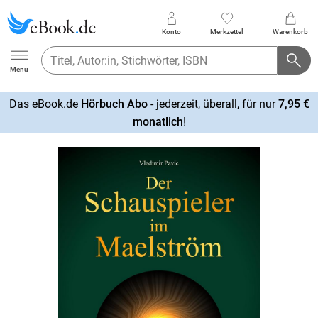
Konto
Merkzettel
Warenkorb
Ebook.de
Menu
Das eBook.de
Hörbuch Abo
- jederzeit, überall, für nur
7,95 €
mehr
monatlich
!
erfahren