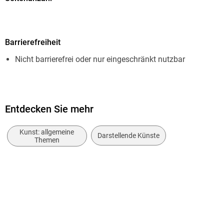
60
Dateigröße
Barrierefreiheit
1,91 MB
Nicht barrierefrei oder nur eingeschränkt nutzbar
Autor/Autorin
Vladimir Pavic
Verlag/Hersteller
neobooks
Entdecken Sie mehr
Kopierschutz
Kunst: allgemeine
Darstellende Künste
mit Wasserzeichen versehen
Themen
Family Sharing
Ja
Produktart
EBOOK
Dateiformat