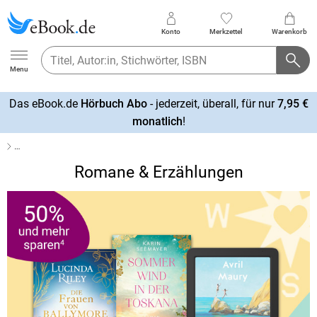
Konto
Merkzettel
Warenkorb
Ebook.de
Menu
Das eBook.de
Hörbuch Abo
- jederzeit, überall, für nur
7,95 €
mehr
monatlich
!
erfahren
…
Romane & Erzählungen