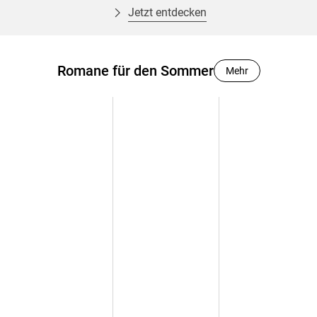
einfachen Seebad einen Ort voller Glanz und Ansehen
Jetzt entdecken
erschaffen und geht dabei sehr rigoros vor, was nicht bei
allen Wangeroogern auf Gegenliebe stößt. Beeke Tammen,
eine Insulanerin aus einfachen Verhältnissen, findet in
Romane für den Sommer
Mehr
Bernhardines Küche nicht nur Arbeit, sondern ihre Berufung
und wird der unnahbaren Frau zur engsten Vertrauten. Doch
dann wird ihre aufblühende Freundschaft auf eine harte
Probe gestellt . . .