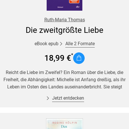
bricht mit verheerender Macht in den Alltag, am Ende steht
eine Katastrophe - und das alles zum Schlager-Oldie
Memories of Heidelberg
in Dauerschleife.
Ruth-Maria Thomas
Die zweitgrößte Liebe
Alle 2 Formate
eBook epub
18,99 €
Reicht die Liebe im Zweifel? Ein Roman über die Liebe, die
Freiheit, die Abhängigkeit: Michelle ist Anfang dreißig, als ihr
Leben im Osten des Landes auseinanderbricht. Sie steigt
auf ihre Vespa, lässt alles hinter sich und fängt von vorne
Jetzt entdecken
an: Als Rezeptionistin eines Hotels trifft sie auf Luxus,
westdeutschen Reichtum und - Henry. Einer, der ganz andere
Startmöglichkeiten hatte als sie, dem es nie an irgendetwas
gemangelt hat. Sie verlieben sich, allen Unterschieden zum