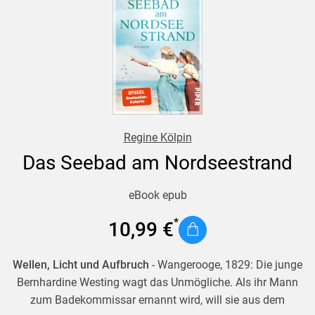
Trotz. Ein sorgenfreies Leben scheint Michelle erstmals
möglich - nur zu welchem Preis?
Ruth-Maria Thomas erzählt von der bösen Zufälligkeit, die
darüber entscheidet, in welches Leben man hineingeboren
wird - und von der Liebe dazwischen. Ein Buch, in das man
Regine Kölpin
tief hineinfällt und aus dem man verändert wieder
auftaucht.
Das Seebad am Nordseestrand
eBook epub
10,99 €
Wellen, Licht und Aufbruch
- Wangerooge, 1829: Die junge
Bernhardine Westing wagt das Unmögliche. Als ihr Mann
zum Badekommissar ernannt wird, will sie aus dem