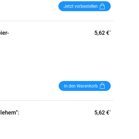
Jetzt vorbestellen
5,62 €
ier-
*
In den Warenkorb
5,62 €
hlehem":
*