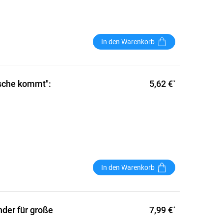
In den Warenkorb
5,62 €
tsche kommt":
*
In den Warenkorb
7,99 €
der für große
*