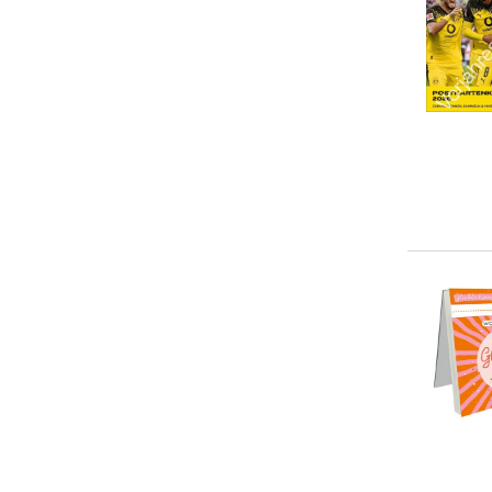
Antje Lindert-Rottke
(
10
)
Calvendo Calvendo
(
9
)
... weitere Autor:in suchen