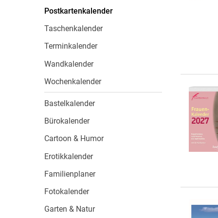
Wochenkalender
Romane &
Postkartenkalender
Biografien
Taschenkalender
Fantasy
Terminkalender
Kinder- und Jugendbücher
Krimis & Thriller
Wandkalender
Ratgeber
Wochenkalender
Romane & Erzählungen
Bastelkalender
Bürokalender
Cartoon & Humor
Erotikkalender
Familienplaner
Fotokalender
Garten & Natur