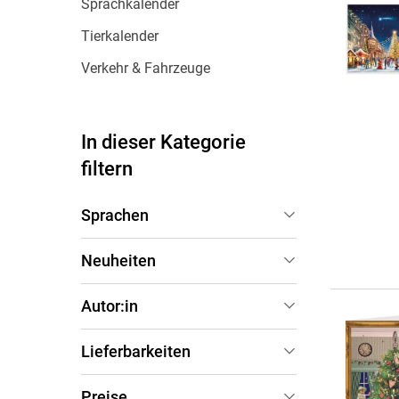
Sprachkalender
Tierkalender
Verkehr & Fahrzeuge
In dieser Kategorie
filtern
Sprachen
Deutsch
(
454
)
Neuheiten
Demnächst
(
22
)
Autor:in
Letzte 30 Tage
(
25
)
Lieferbarkeiten
Letzte 90 Tage
(
165
)
Sofort verfügbar
(
289
)
Preise