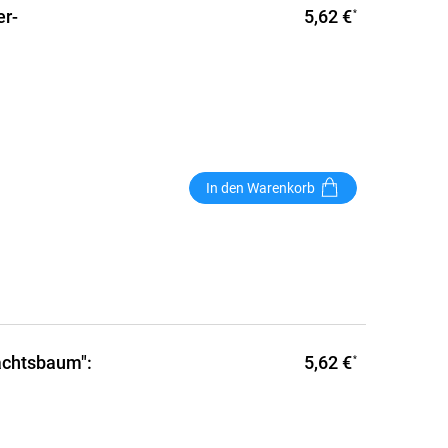
5,62 €
er-
*
In den Warenkorb
5,62 €
achtsbaum":
*