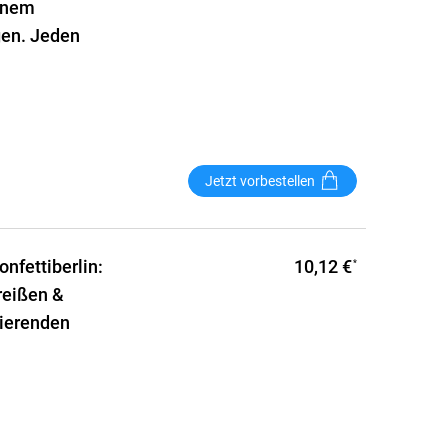
einem
gen. Jeden
Jetzt vorbestellen
10,12 €
nfettiberlin:
*
reißen &
rierenden