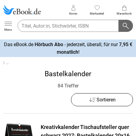
Konto
Merkzettel
Warenkorb
Ebook.de
Menu
Das eBook.de
Hörbuch Abo
- jederzeit, überall, für nur
7,95 €
mehr
monatlich
!
erfahren
…
Bastelkalender
84 Treffer
Sortieren
Kreativkalender Tischaufsteller quer
schwarz 2027: Bastelkalender 20x16