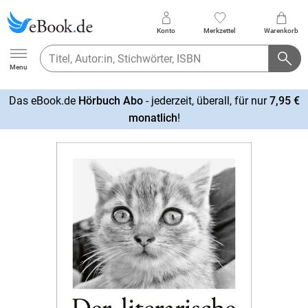
Konto
Merkzettel
Warenkorb
Ebook.de
Menu
Das eBook.de
Hörbuch Abo
- jederzeit, überall, für nur
7,95 €
mehr
monatlich
!
erfahren