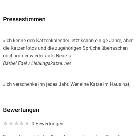
Pressestimmen
»Ich kenne den Katzenkalender jetzt schon einige Jahre, aber
die Katzenfotos und die zugehörigen Sprüche überraschen
mich immer wieder aufs Neue. «
Bärbel Edel / Lieblingskatze. net
»Ich verschenke ihn jedes Jahr. Wer eine Katze im Haus hat,
kommt um diesen Kalender nicht herum! «
Elke Heidenreich
Bewertungen
»Einer der großen Klassiker im Kalendergeschäft! «
0 Bewertungen
BuchMarkt »Um frei mit Loriot zu sprechen: Ein Jahr ohne
Katzenkalender ist möglich, aber nicht sinnvoll. «