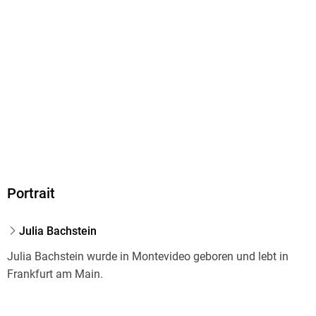
9783895617669
Herstelleradresse
Schöffling & Co. Verlagsbuchhandlung GmbH, Kaiserstraße
79, 60329 Frankfurt am Mai, info@schoeffling.de
Portrait
Julia Bachstein
Julia Bachstein wurde in Montevideo geboren und lebt in
Frankfurt am Main.