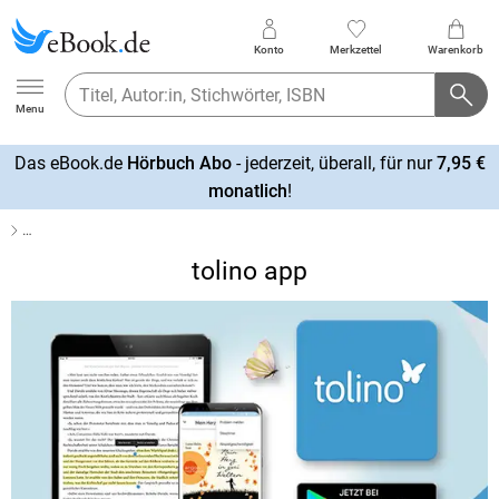
Konto
Merkzettel
Warenkorb
Ebook.de
Menu
Das eBook.de
Hörbuch Abo
- jederzeit, überall, für nur
7,95 €
mehr
monatlich
!
erfahren
…
tolino app