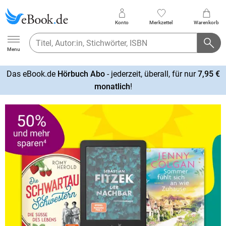
Konto
Merkzettel
Warenkorb
Ebook.de
Menu
Das eBook.de
Hörbuch Abo
- jederzeit, überall, für nur
7,95 €
mehr
monatlich
!
erfahren