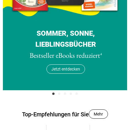
SOMMER, SONNE,
LIEBLINGSBÜCHER
Bestseller eBooks reduziert
4
Jetzt entdecken
Lesesommer
Thriller
Die
Spannung
Gewinnspiel
Fünfziger
Top-Empfehlungen für Sie
Mehr