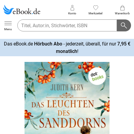
Konto
Merkzettel
Warenkorb
Ebook.de
Menu
Das eBook.de
Hörbuch Abo
- jederzeit, überall, für nur
7,95 €
mehr
monatlich
!
erfahren