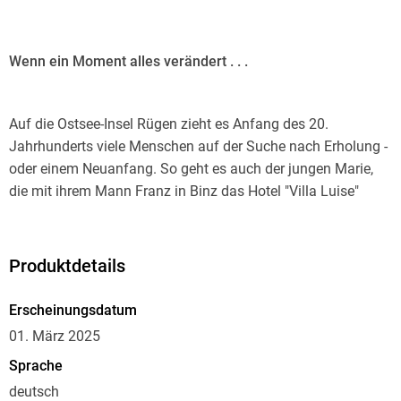
Wenn ein Moment alles verändert . . .
Auf die Ostsee-Insel Rügen zieht es Anfang des 20.
Jahrhunderts viele Menschen auf der Suche nach Erholung -
oder einem Neuanfang. So geht es auch der jungen Marie,
die mit ihrem Mann Franz in Binz das Hotel "Villa Luise"
führt, dem sie zu neuem Glanz verhelfen möchte . . . Mit
Franz und ihrer kleinen Tochter Klara scheint sie ihr Glück
gefunden zu haben - bis sie Sophie von Blankenburg
Produktdetails
kennenlernt, deren unkonventionelle Art sie genauso
abschreckt wie fasziniert. Noch ahnt Marie nicht, dass
Erscheinungsdatum
dieses schicksalhafte Treffen ihr eigenes Leben - und das
01. März 2025
ihrer Tochter und Enkel - noch für viele Jahre dramatisch
Sprache
beeinflussen wird . . .
deutsch