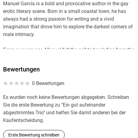
Manuel García is a bold and provocative author in the gay
erotic literary scene. Born in a small coastal town, he has
always had a strong passion for writing and a vivid
imagination that drove him to explore the darkest corners of
male intimacy.
From a young age, Manuel felt the call to break free from the
chains of social conventions, challenge taboos, and give
voice to the unconfessed desires of gay men. Through his
Bewertungen
sensual and engaging writing, he has created a unique
literary world where eroticism and pleasure intertwine with
0 Bewertungen
the desire for freedom and personal exploration.
Es wurden noch keine Bewertungen abgegeben. Schreiben
His work takes readers beyond the bounds of normalcy,
Sie die erste Bewertung zu "Ein gut aufeinander
immersing them in an intense and provocative universe
abgestimmtes Trio" und helfen Sie damit anderen bei der
where barriers are torn down, and the most hidden desires
Kaufentscheidung.
can finally emerge. Manuel seeks to emotionally engage his
readers, make them resonate with his words, and create a
Erste Bewertung schreiben