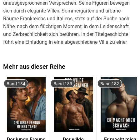
unausgesprochenen Versprechen. Seine Figuren bewegen
sich durch elegante Villen, Sommergärten und urbane
Räume Frankreichs und Italiens, stets auf der Suche nach
Nähe, nach dem flüchtigen Moment, in dem Leidenschaft
und Zerbrechlichkeit sich berühren. In der Titelgeschichte
führt eine Einladung in eine abgeschiedene Villa zu einer
Begegnung zwischen drei Menschen, deren Erwartungen,
Fantasien und Rollen sich im warmen Licht eines
Spätsommertages langsam entfalten. Während die
Mehr aus dieser Reihe
Nachmittagssonne über Terrassen und Blumen gleitet,
flüstert eine Stimme: "Du bist wunderschön. . . komm näher."
Band 184
Band 183
Band 182
Was folgt, ist weniger ein Ereignis als ein Spiel aus
Vertrauen, Spannung und stiller Hingabe. Und irgendwo
zwischen den Mauern dieser Villa beginnt ein Geheimnis zu
wachsen, das keiner von ihnen ganz vergessen wird.
Der junge Freund
Der wilde
Er macht mich