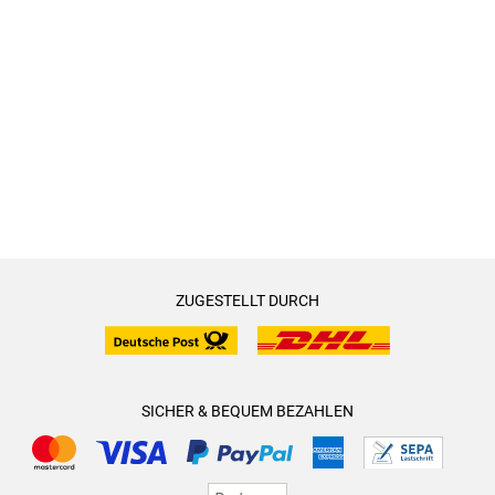
acceptance and diversity through his art. His goal is to open
minds, challenge prejudices, and create a world where love
and desire are free from discrimination and restrictions.
With his innate talent and passion for gay erotic writing,
Manuel García continues to influence the literary genre,
inspiring and entertaining readers around the world with his
captivating, sensual, and unforgettable stories.
ZUGESTELLT DURCH
SICHER & BEQUEM BEZAHLEN