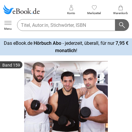
Konto
Merkzettel
Warenkorb
Ebook.de
Menu
Das eBook.de
Hörbuch Abo
- jederzeit, überall, für nur
7,95 €
mehr
monatlich
!
erfahren
Band 159