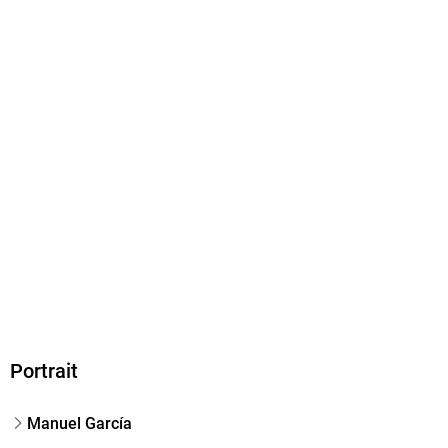
216/153/9 mm
ISBN
9783384863645
Herstelleradresse
tredition GmbH, Heinz-Beusen-Stieg 5, 22926 Ahrensburg,
operations@tredition.com
Portrait
Manuel García