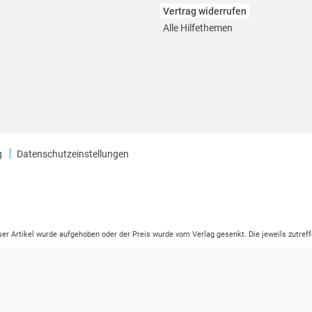
Vertrag widerrufen
Alle Hilfethemen
g
Datenschutzeinstellungen
eser Artikel wurde aufgehoben oder der Preis wurde vom Verlag gesenkt. Die jeweils zutreff
ter der Leseprobe übermittelt werden.
tikelseite dargestellten Datums vom Verlag angehoben.
ng (UVP) des Herstellers.