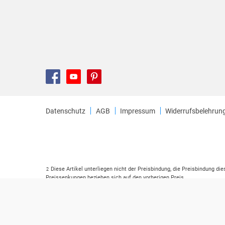
Datenschutz
AGB
Impressum
Widerrufsbelehrun
Diese Artikel unterliegen nicht der Preisbindung, die Preisbindung di
2
Preissenkungen beziehen sich auf den vorherigen Preis.
Durch Öffnen der Leseprobe willigen Sie ein, dass Daten an den Anbie
3
Der gebundene Preis dieses Artikels wird nach Ablauf des auf der Ar
4
Der Preisvergleich bezieht sich auf die unverbindliche Preisempfehlu
5