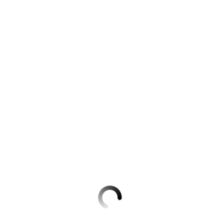
Krimis & Thriller
 Erzählungen
Ratgeber
Romane & Erzählungen