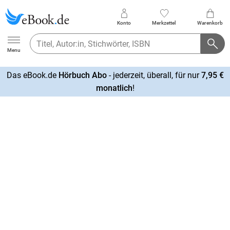
Konto
Merkzettel
Warenkorb
Ebook.de
Menu
Das eBook.de
Hörbuch Abo
- jederzeit, überall, für nur
7,95 €
mehr
monatlich
!
erfahren