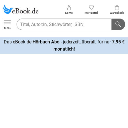
Konto
Merkzettel
Warenkorb
Ebook.de
Menu
Das eBook.de
Hörbuch Abo
- jederzeit, überall, für nur
7,95 €
mehr
monatlich
!
erfahren