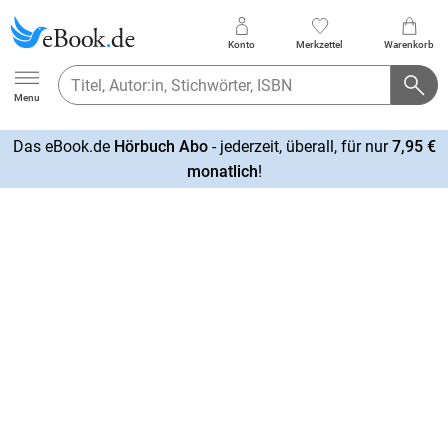
Konto
Merkzettel
Warenkorb
Ebook.de
Menu
Das eBook.de
Hörbuch Abo
- jederzeit, überall, für nur
7,95 €
mehr
monatlich
!
erfahren