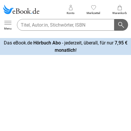
Konto
Merkzettel
Warenkorb
Ebook.de
Menu
Das eBook.de
Hörbuch Abo
- jederzeit, überall, für nur
7,95 €
mehr
monatlich
!
erfahren