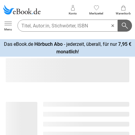
Konto
Merkzettel
Warenkorb
Ebook.de
Menu
Das eBook.de
Hörbuch Abo
- jederzeit, überall, für nur
7,95 €
mehr
monatlich
!
erfahren