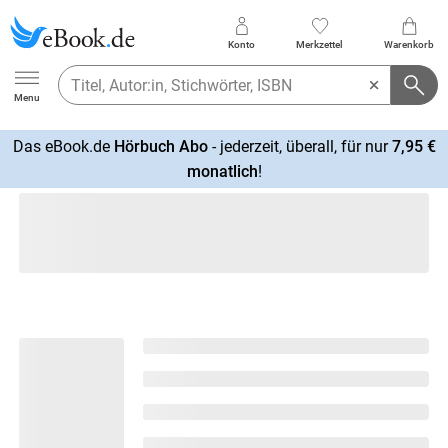
Konto
Merkzettel
Warenkorb
Ebook.de
Menu
Das eBook.de
Hörbuch Abo
- jederzeit, überall, für nur
7,95 €
mehr
monatlich
!
erfahren