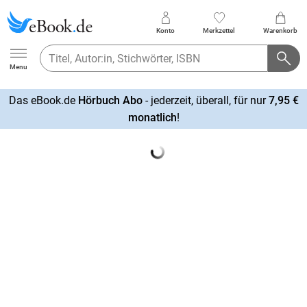
Konto
Merkzettel
Warenkorb
Ebook.de
Menu
Das eBook.de
Hörbuch Abo
- jederzeit, überall, für nur
7,95 €
mehr
monatlich
!
erfahren