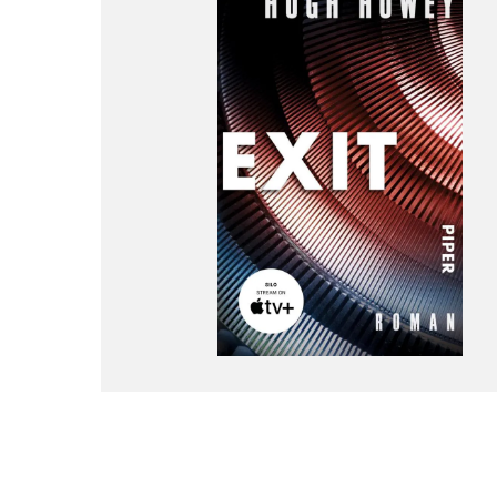
Wochenkalender
Romane &
Biografien
Fantasy
Kinder- und Jugendbücher
Krimis & Thriller
Ratgeber
Romane & Erzählungen