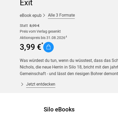
Exit
Krimis & Thriller
 Erzählungen
Ratgeber
Alle 3 Formate
eBook epub
Romane & Erzählungen
Statt
8,99 €
Preis vom Verlag gesenkt
4
Aktionspreis bis 31.08.2026
3,99 €
Was würdest du tun, wenn du wüsstest, dass das Schic
Nichols, die neue Herrin in Silo 18, bricht mit den ja
Gemeinschaft - und lässt den riesigen Bohrer demont
einzusetzen. Denn Juliette weiß, dass ihr Freund Lu
Jetzt entdecken
nicht sofort handelt. Doch sie weiß nicht, dass ihr d
größter Gegner heißt noch immer Senator Thurman. De
Aufständischen aus Silo 18 endgültig zu vernichten 
Partikeln. »Exit« schließt die »Silo«-Serie des amer
Silo eBooks
sie zu einem verblüffenden Ende.