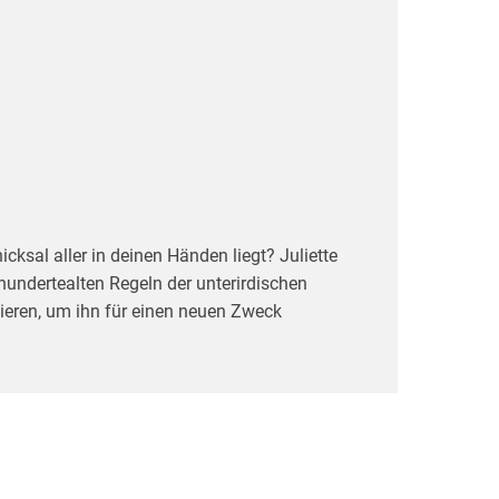
ksal aller in deinen Händen liegt? Juliette
hrhundertealten Regeln der unterirdischen
ieren, um ihn für einen neuen Zweck
cas und die anderen sterben werden, wenn sie
ie größte Überraschung noch bevorsteht - ihr
nn Thurman lebt, und sein Plan ist es, die
- mit einer lebensbedrohlichen Wolke aus Nano-
ikanischen Kult-Autors Hugh Howey ab und führt