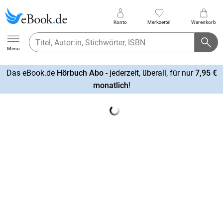
Konto
Merkzettel
Warenkorb
Ebook.de
Menu
Das eBook.de
Hörbuch Abo
- jederzeit, überall, für nur
7,95 €
mehr
monatlich
!
erfahren