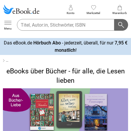
Konto
Merkzettel
Warenkorb
Ebook.de
Menu
Das eBook.de
Hörbuch Abo
- jederzeit, überall, für nur
7,95 €
mehr
monatlich
!
erfahren
…
eBooks über Bücher - für alle, die Lesen
lieben