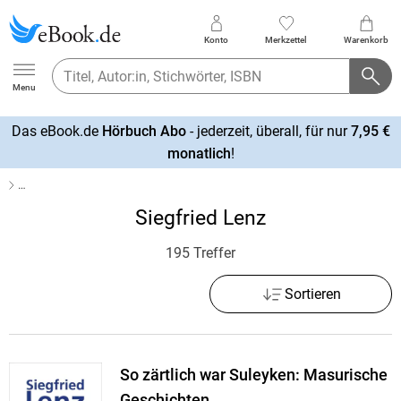
Konto
Merkzettel
Warenkorb
Ebook.de
Menu
Das eBook.de
Hörbuch Abo
- jederzeit, überall, für nur
7,95 €
mehr
monatlich
!
erfahren
…
Siegfried Lenz
195 Treffer
Sortieren
So zärtlich war Suleyken: Masurische
Geschichten