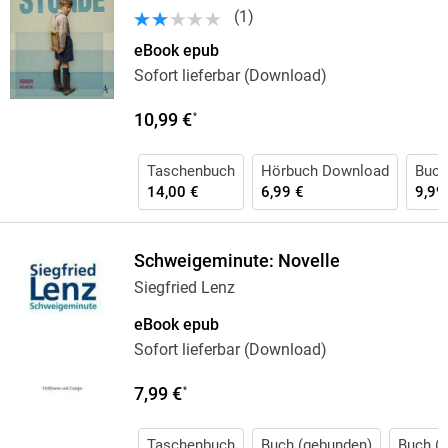
(
1
)
eBook epub
Sofort lieferbar (Download)
10,99 €
*
Taschenbuch
Hörbuch Download
Buch 
14,00 €
6,99 €
9,99
Schweigeminute: Novelle
Siegfried Lenz
eBook epub
Sofort lieferbar (Download)
7,99 €
*
Taschenbuch
Buch (gebunden)
Buch (k